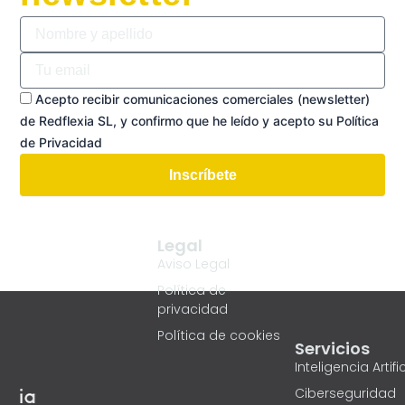
Nombre
y
apellido
Tu
email
Acepto recibir comunicaciones comerciales (newsletter)
de Redflexia SL, y confirmo que he leído y acepto su Política
de Privacidad
Inscríbete
Legal
Aviso Legal
Política de
privacidad
Política de cookies
Servicios
Inteligencia Artific
Ciberseguridad