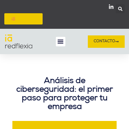
Ir
al
contenido
redflexión
CONTACTO
Inteligencia Artificial
Protección de datos
Análisis de
ciberseguridad: el primer
paso para proteger tu
empresa