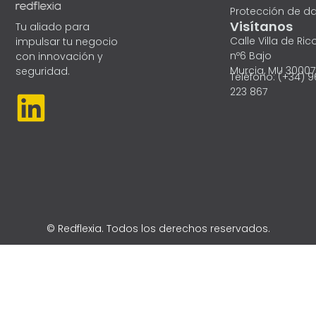
Protección de d
Visítanos
Tu aliado para
Calle Villa de Ric
impulsar tu negocio
nº6 Bajo
con innovación y
Murcia, MU 30007
seguridad.
Teléfono: (+34) 
L
223 867
i
n
k
e
© Redflexia. Todos los derechos reservados.
d
i
n