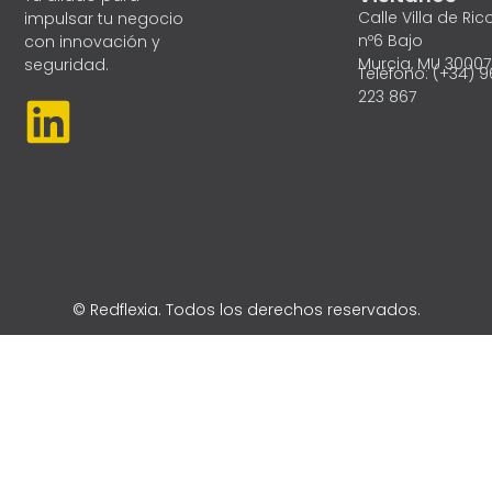
Calle Villa de Ric
impulsar tu negocio
nº6 Bajo
con innovación y
Murcia, MU 30007
seguridad.
Teléfono: (+34) 
L
223 867
i
n
k
e
© Redflexia. Todos los derechos reservados.
d
i
n