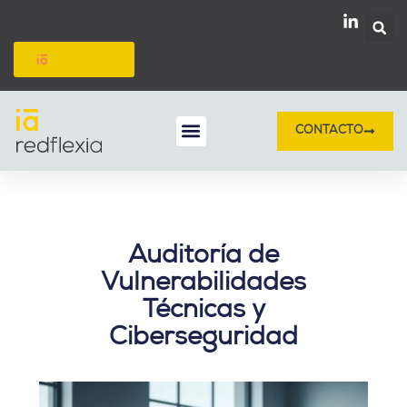
Ir
al
contenido
redflexión
CONTACTO
Inteligencia Artificial
Protección de datos
Auditoría de
Vulnerabilidades
Técnicas y
Ciberseguridad