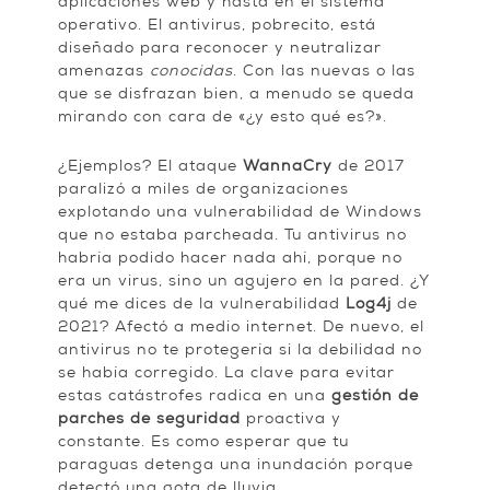
aplicaciones web y hasta en el sistema
operativo. El antivirus, pobrecito, está
diseñado para reconocer y neutralizar
amenazas
conocidas
. Con las nuevas o las
que se disfrazan bien, a menudo se queda
mirando con cara de «¿y esto qué es?».
¿Ejemplos? El ataque
WannaCry
de 2017
paralizó a miles de organizaciones
explotando una vulnerabilidad de Windows
que no estaba parcheada. Tu antivirus no
habría podido hacer nada ahí, porque no
era un virus, sino un agujero en la pared. ¿Y
qué me dices de la vulnerabilidad
Log4j
de
2021? Afectó a medio internet. De nuevo, el
antivirus no te protegería si la debilidad no
se había corregido. La clave para evitar
estas catástrofes radica en una
gestión de
parches de seguridad
proactiva y
constante. Es como esperar que tu
paraguas detenga una inundación porque
detectó una gota de lluvia.