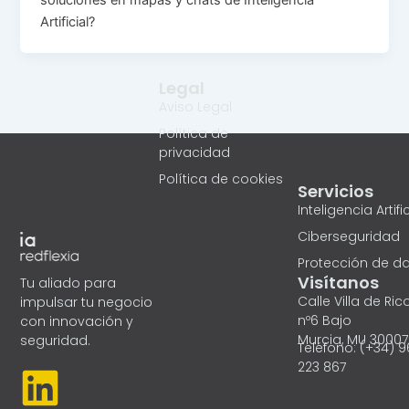
soluciones en mapas y chats de Inteligencia
Artificial?
Legal
Aviso Legal
Política de
privacidad
Política de cookies
Servicios
Inteligencia Artific
Ciberseguridad
Protección de d
Visítanos
Tu aliado para
Calle Villa de Ric
impulsar tu negocio
nº6 Bajo
con innovación y
Murcia, MU 30007
seguridad.
Teléfono: (+34) 
L
223 867