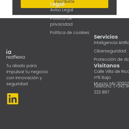
Inscríbete
Legal
Aviso Legal
Política de
privacidad
Política de cookies
Servicios
Inteligencia Artific
Ciberseguridad
Protección de d
Visítanos
Tu aliado para
Calle Villa de Ric
impulsar tu negocio
nº6 Bajo
con innovación y
Murcia, MU 30007
seguridad.
Teléfono: (+34) 
L
223 867
i
n