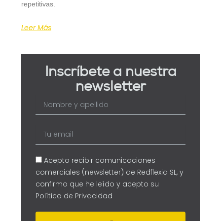
repetitivas.
Leer Más
Inscríbete a nuestra
newsletter
Nombre
y
apellido
Tu
email
Acepto recibir comunicaciones
comerciales (newsletter) de Redflexia SL, y
confirmo que he leído y acepto su
Política de Privacidad