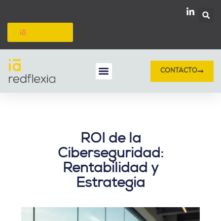
Ir
al
contenido
redflexión
CONTACTO
Inteligencia Artificial
Protección de datos
ROI de la
Ciberseguridad:
Rentabilidad y
Estrategia