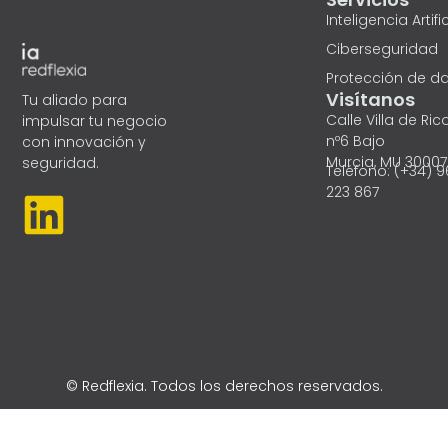
Inteligencia Artific
Ciberseguridad
Protección de d
Visítanos
Tu aliado para
Calle Villa de Ric
impulsar tu negocio
nº6 Bajo
con innovación y
Murcia, MU 30007
seguridad.
Teléfono: (+34) 
L
223 867
i
n
k
e
© Redflexia. Todos los derechos reservados.
d