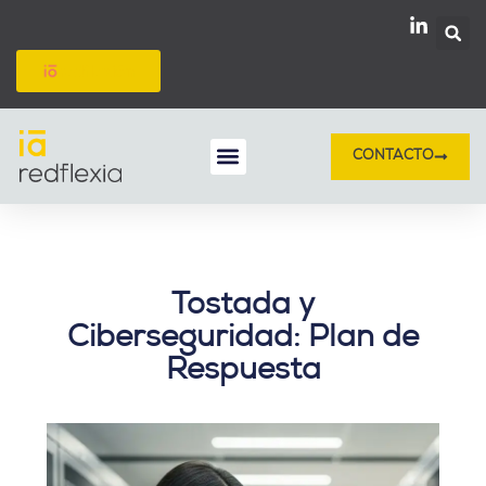
Ir
al
contenido
redflexión
CONTACTO
Inteligencia Artificial
Protección de datos
Tostada y
Ciberseguridad: Plan de
Respuesta